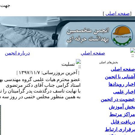
جهت ع
[
صفحه اصلی
]
صفحه اصلي
درباره انجمن
بخش‌های اصلی
تسلیت
صفحه اصلی
| آخرین بروزرسانی: ۱۳۹۷/۱۱/۷ |
آشنایی با انجمن
عضو محترم هیات علمی گروه مهندسی به
اخبار رویدادها
استاد گرامی جناب آقای دکتر مرتضوی
با نهایت تاسف درگذشت پدر گرامیتان را ت
اخبار علمی
به همین منظور مجلس ختمی در روز سه شنبه 97/11/9 از ساعت 13:30 الی 15 در مجلس قدس واقع در دانشگاه تربیت مدرس بر
عضویت در انجمن
بخش آموزش
مراکز مرتبط
دریافت فایل
برقراری ارتباط