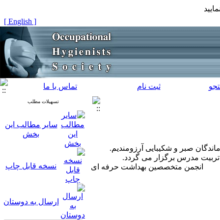
ایید
[ English ]
جو
ثبت نام
تماس با ما
تسهیلات مطلب
سایر مطالب این
بخش
اندگان صبر و شکیبایی آرزومندیم.
نسخه قابل چاپ
​انجمن متخصصین بهداشت حرفه ای
ارسال به دوستان