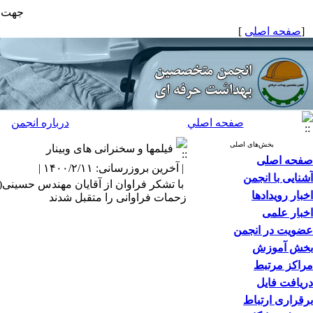
جهت ع
[
صفحه اصلی
]
صفحه اصلي
درباره انجمن
بخش‌های اصلی
فیلمها و سخنرانی های وبینار
صفحه اصلی
| آخرین بروزرسانی: ۱۴۰۰/۲/۱۱ |
آشنایی با انجمن
با تشکر فراوان از آقایان مهندس حسینی(گ
اخبار رویدادها
زحمات فراوانی را متقبل شدند
اخبار علمی
عضویت در انجمن
بخش آموزش
مراکز مرتبط
دریافت فایل
برقراری ارتباط